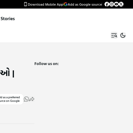
Download Mobile App
Add as Google source
Stories
Follow us on:
જુઓ |
d as a preferred
urce on Google