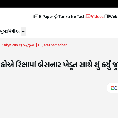
E-Paper
Tunku Ne Tach
Videos
Web 
મુંબઈ
મેગેઝિન
ર ખેડૂત સાથે શું કર્યું જુઓ | Gujarat Samachar
 રિક્ષામાં બેસનાર ખેડૂત સાથે શું કર્યું 
Ad
so