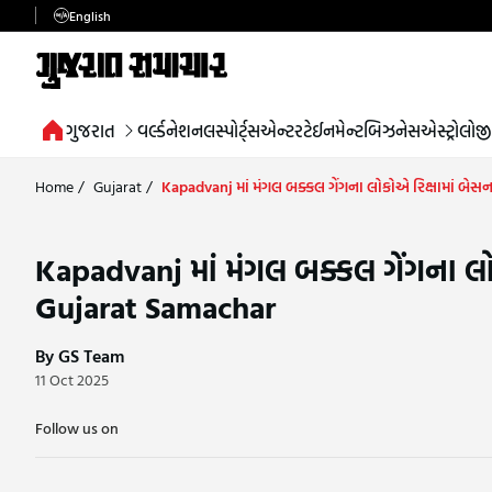
English
ગુજરાત
વર્લ્ડ
નેશનલ
સ્પોર્ટ્સ
એન્ટરટેઈનમેન્ટ
બિઝનેસ
એસ્ટ્રોલોજી
Home
/
Gujarat
/
Kapadvanj માં મંગલ બક્કલ ગેંગના લોકોએ રિક્ષામાં બેસના
Kapadvanj માં મંગલ બક્કલ ગેંગના લોકોએ
Gujarat Samachar
By GS Team
11 Oct 2025
Follow us on