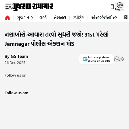
English
ગુજરાત
વર્લ્ડ
નેશનલ
સ્પોર્ટ્સ
એન્ટરટેઈનમેન્ટ
બિ
નશાખોરો-આવારા તત્ત્વો સુધરી જજો! 31st પહેલાં
Jamnagar પોલીસ એક્શન મોડ
By GS Team
Add as a preferred
source on Google
26 Dec 2025
Follow us on
Follow us on: