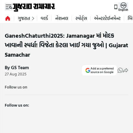
English
ગુજરાત
વર્લ્ડ
નેશનલ
સ્પોર્ટ્સ
એન્ટરટેઈનમેન્ટ
બિ
GaneshChaturthi2025: Jamanagar માં મોદક
ખાવાની સ્પર્ધા! વિજેતા કેટલા ખાઈ ગયા જુઓ | Gujarat
Samachar
By GS Team
Add as a preferred
source on Google
27 Aug 2025
Follow us on
Follow us on: