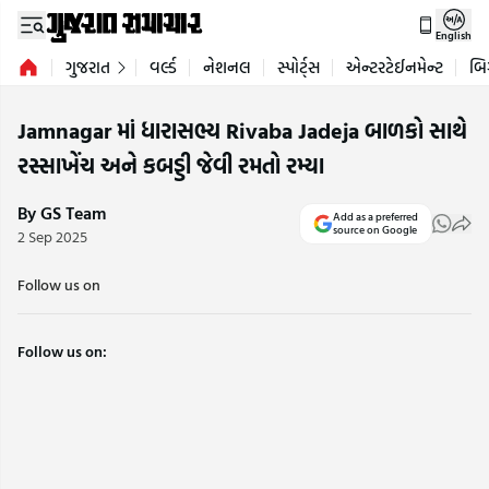
English
ગુજરાત
વર્લ્ડ
નેશનલ
સ્પોર્ટ્સ
એન્ટરટેઈનમેન્ટ
બિ
Jamnagar માં ધારાસભ્ય Rivaba Jadeja બાળકો સાથે
રસ્સાખેંચ અને કબડ્ડી જેવી રમતો રમ્યા
By GS Team
Add as a preferred
source on Google
2 Sep 2025
Follow us on
Follow us on: