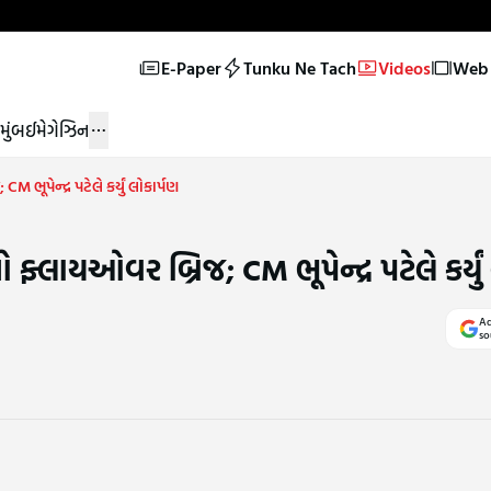
E-Paper
Tunku Ne Tach
Videos
Web 
મુંબઈ
મેગેઝિન
ભૂપેન્દ્ર પટેલે કર્યું લોકાર્પણ
ફ્લાયઓવર બ્રિજ; CM ભૂપેન્દ્ર પટેલે કર્યું
Ad
so