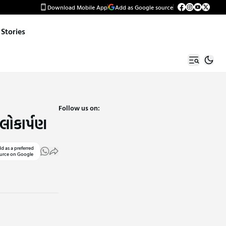
Download Mobile App
Add as Google source
Stories
Follow us on:
 લોકાર્પણ
d as a preferred
urce on Google