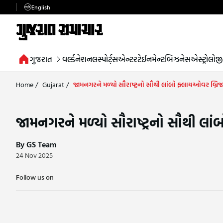
English
ગુજરાત
વર્લ્ડ
નેશનલ
સ્પોર્ટ્સ
એન્ટરટેઈનમેન્ટ
બિઝનેસ
એસ્ટ્રોલોજી
Home
/
Gujarat
/
જામનગરને મળ્યો સૌરાષ્ટ્રનો સૌથી લાંબો ફ્લાયઓવર બ્રિજ; CM 
જામનગરને મળ્યો સૌરાષ્ટ્રનો સૌથી લાંબો 
By GS Team
24 Nov 2025
Follow us on