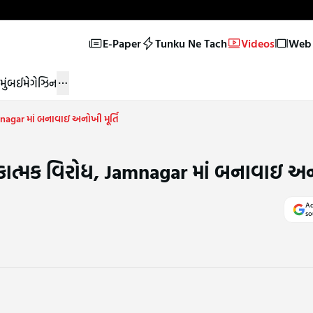
E-Paper
Tunku Ne Tach
Videos
Web 
મુંબઈ
મેગેઝિન
mnagar માં બનાવાઇ અનોખી મૂર્તિ
ીકાત્મક વિરોધ, Jamnagar માં બનાવાઇ અનો
Ad
so