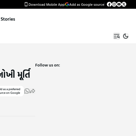
Download Mobile App
Add as Google source
Stories
Follow us on:
ખી મૂર્તિ
d as a preferred
urce on Google