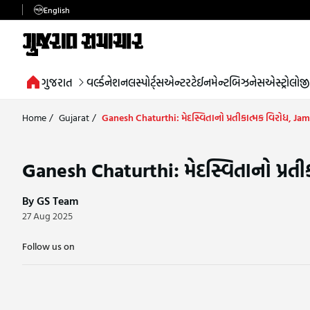
English
ગુજરાત
વર્લ્ડ
નેશનલ
સ્પોર્ટ્સ
એન્ટરટેઈનમેન્ટ
બિઝનેસ
એસ્ટ્રોલોજી
Home
/
Gujarat
/
Ganesh Chaturthi: મેદસ્વિતાનો પ્રતીકાત્મક વિરોધ, Ja
Ganesh Chaturthi: મેદસ્વિતાનો પ્રત
By GS Team
27 Aug 2025
Follow us on