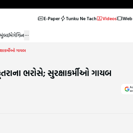
E-Paper
Tunku Ne Tach
Videos
Web 
મુંબઈ
મેગેઝિન
ક્ષાકર્મીઓ ગાયબ
તરાના ભરોસે; સુરક્ષાકર્મીઓ ગાયબ
Ad
so