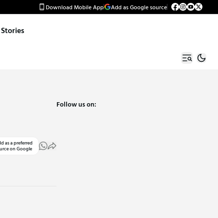
Download Mobile App
Add as Google source
Stories
Follow us on:
d as a preferred
urce on Google