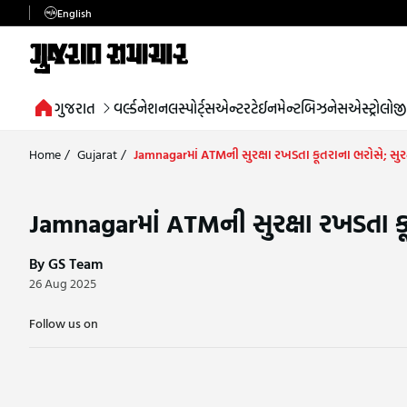
English
ગુજરાત
વર્લ્ડ
નેશનલ
સ્પોર્ટ્સ
એન્ટરટેઈનમેન્ટ
બિઝનેસ
એસ્ટ્રોલોજી
Home
/
Gujarat
/
Jamnagarમાં ATMની સુરક્ષા રખડતા કૂતરાના ભરોસે; સુર
Jamnagarમાં ATMની સુરક્ષા રખડતા કૂ
By GS Team
26 Aug 2025
Follow us on