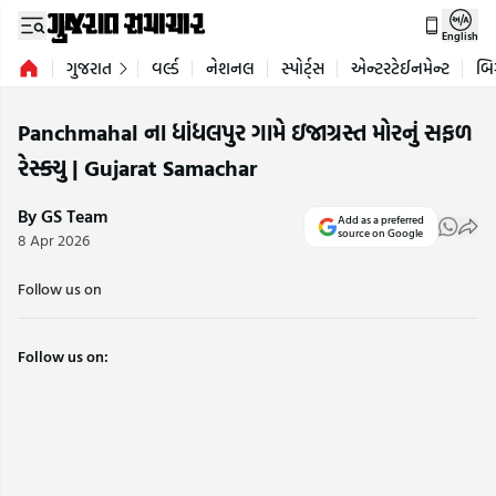
English
ગુજરાત
વર્લ્ડ
નેશનલ
સ્પોર્ટ્સ
એન્ટરટેઈનમેન્ટ
બિ
Panchmahal ના ધાંધલપુર ગામે ઇજાગ્રસ્ત મોરનું સફળ
રેસ્ક્યુ | Gujarat Samachar
By GS Team
Add as a preferred
source on Google
8 Apr 2026
Follow us on
Follow us on: