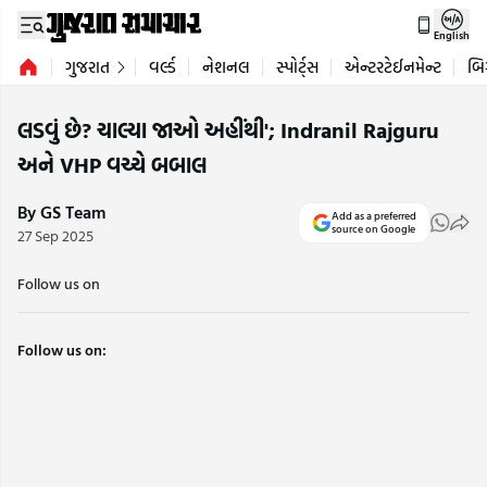
English
ગુજરાત
વર્લ્ડ
નેશનલ
સ્પોર્ટ્સ
એન્ટરટેઈનમેન્ટ
બિ
લડવું છે? ચાલ્યા જાઓ અહીંથી'; Indranil Rajguru
અને VHP વચ્ચે બબાલ
By GS Team
Add as a preferred
source on Google
27 Sep 2025
Follow us on
Follow us on: