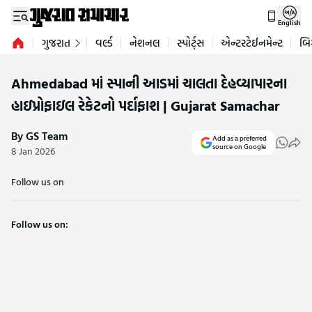
English
ગુજરાત
વર્લ્ડ
નેશનલ
સ્પોર્ટ્સ
એન્ટરટેઈનમેન્ટ
બિ
Ahmedabad માં સ્પાની આડમાં ચાલતા દેહવ્યાપારના
હાઇપ્રોફાઇલ રેકેટનો પર્દાફાશ | Gujarat Samachar
By GS Team
Add as a preferred
source on Google
8 Jan 2026
Follow us on
Follow us on: