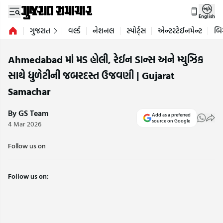
English
ગુજરાત
વર્લ્ડ
નેશનલ
સ્પોર્ટ્સ
એન્ટરટેઈનમેન્ટ
બિ
Ahmedabad માં મડ હોલી, રેઈન ડાન્સ અને મ્યુઝિક
સાથે ધુળેટીની જબરદસ્ત ઉજવણી | Gujarat
Samachar
By GS Team
Add as a preferred
source on Google
4 Mar 2026
Follow us on
Follow us on: