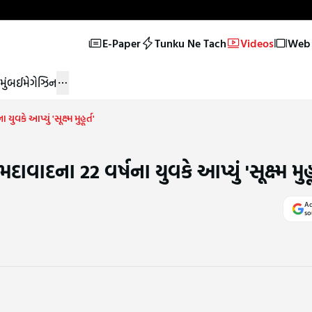
E-Paper
Tunku Ne Tach
Videos
Web 
મુંબઈ
મેગેઝિન
ે આપ્યું 'સૂક્ષ્મ મુહૂર્ત'
દના 22 વર્ષના યુવકે આપ્યું 'સૂક્ષ્મ મુહૂર
Ad
so