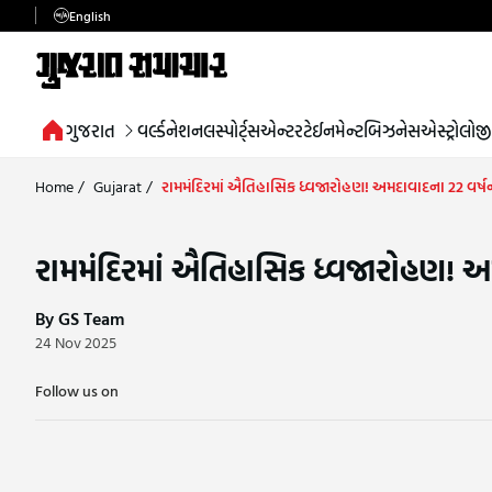
English
ગુજરાત
વર્લ્ડ
નેશનલ
સ્પોર્ટ્સ
એન્ટરટેઈનમેન્ટ
બિઝનેસ
એસ્ટ્રોલોજી
Home
/
Gujarat
/
રામમંદિરમાં ઐતિહાસિક ધ્વજારોહણ! અમદાવાદના 22 વર્ષના યુવક
રામમંદિરમાં ઐતિહાસિક ધ્વજારોહણ! અમદાવા
By GS Team
24 Nov 2025
Follow us on