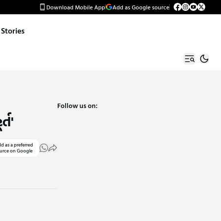
Download Mobile App
Add as Google source
Stories
Follow us on:
્ત'
d as a preferred
urce on Google