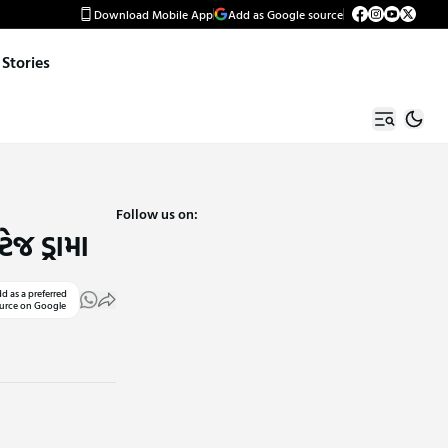
Download Mobile App
Add as Google source
Stories
Follow us on:
જ ડ્રામા
d as a preferred
urce on Google