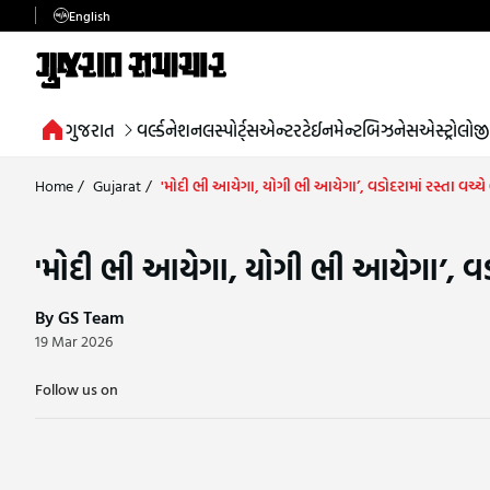
English
ગુજરાત
વર્લ્ડ
નેશનલ
સ્પોર્ટ્સ
એન્ટરટેઈનમેન્ટ
બિઝનેસ
એસ્ટ્રોલોજી
Home
/
Gujarat
/
'મોદી ભી આયેગા, યોગી ભી આયેગા’, વડોદરામાં રસ્તા વચ્ચે 
'મોદી ભી આયેગા, યોગી ભી આયેગા’, વડોદ
By GS Team
19 Mar 2026
Follow us on