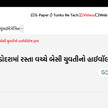
E-Paper
Tunku Ne Tach
Videos
Web 
મુંબઈ
મેગેઝિન
બેસી યુવતીનો હાઈવૉલ્ટેજ ડ્રામા
રામાં રસ્તા વચ્ચે બેસી યુવતીનો હાઈવૉલ્ટે
Ad
so