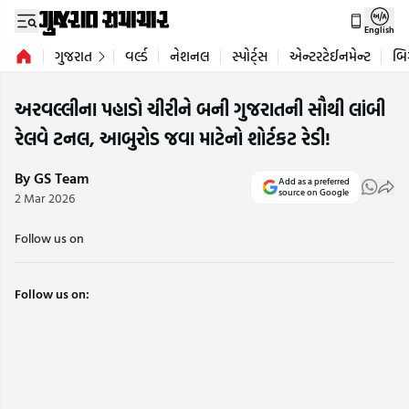
English
ગુજરાત
વર્લ્ડ
નેશનલ
સ્પોર્ટ્સ
એન્ટરટેઈનમેન્ટ
બિ
અરવલ્લીના પહાડો ચીરીને બની ગુજરાતની સૌથી લાંબી
રેલવે ટનલ, આબુરોડ જવા માટેનો શોર્ટકટ રેડી!
By GS Team
Add as a preferred
source on Google
2 Mar 2026
Follow us on
Follow us on: