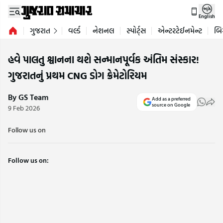
English
ગુજરાત
વર્લ્ડ
નેશનલ
સ્પોર્ટ્સ
એન્ટરટેઈનમેન્ટ
બિ
હવે પાલતુ શ્વાનના થશે સન્માનપૂર્વક અંતિમ સંસ્કાર!
ગુજરાતનું પ્રથમ CNG ડોગ ક્રેમેટોરિયમ
By GS Team
Add as a preferred
source on Google
9 Feb 2026
Follow us on
Follow us on: