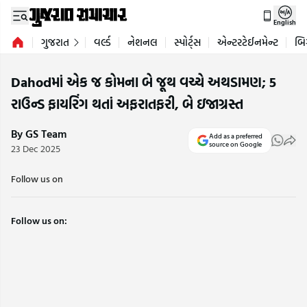
English
ગુજરાત
વર્લ્ડ
નેશનલ
સ્પોર્ટ્સ
એન્ટરટેઈનમેન્ટ
બિ
Dahodમાં એક જ કોમના બે જૂથ વચ્ચે અથડામણ; 5
રાઉન્ડ ફાયરિંગ થતાં અફરાતફરી, બે ઇજાગ્રસ્ત
By GS Team
Add as a preferred
source on Google
23 Dec 2025
Follow us on
Follow us on: