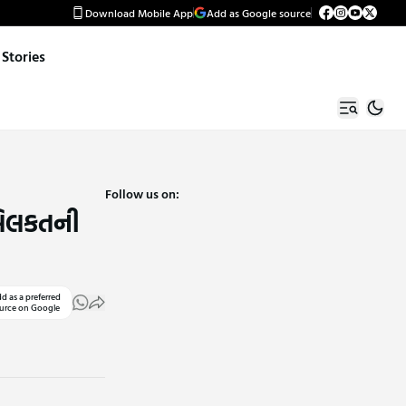
Download Mobile App
Add as Google source
Stories
Follow us on:
મિલકતની
d as a preferred
urce on Google