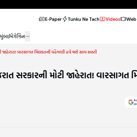
E-Paper
Tunku Ne Tach
Videos
Web 
મુંબઈ
મેગેઝિન
 જાહેરાત! વારસાગત મિલકતની વહેંચણી હવે થશે સાવ સસ્તી
જરાત સરકારની મોટી જાહેરાત! વારસાગત 
Ad
so