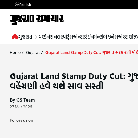
English
ગુજરાત
વર્લ્ડ
નેશનલ
સ્પોર્ટ્સ
એન્ટરટેઈનમેન્ટ
બિઝનેસ
એસ્ટ્રોલોજી
Home
/
Gujarat
/
Gujarat Land Stamp Duty Cut: ગુજરાત સરકારની મોટી
Gujarat Land Stamp Duty Cut: ગુ
વહેંચણી હવે થશે સાવ સસ્તી
By GS Team
27 Mar 2026
Follow us on