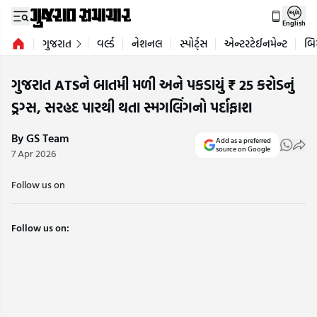
English
ગુજરાત
વર્લ્ડ
નેશનલ
સ્પોર્ટ્સ
એન્ટરટેઈનમેન્ટ
બિ
ગુજરાત ATSને બાતમી મળી અને પકડાયું ₹ 25 કરોડનું
ડ્રગ્સ, સરહદ પારથી થતા સ્મગલિંગનો પર્દાફાશ
By GS Team
Add as a preferred
source on Google
7 Apr 2026
Follow us on
Follow us on: