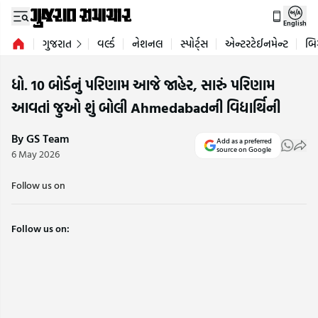
English
ગુજરાત
વર્લ્ડ
નેશનલ
સ્પોર્ટ્સ
એન્ટરટેઈનમેન્ટ
બિ
ધો. 10 બોર્ડનું પરિણામ આજે જાહેર, સારું પરિણામ
આવતાં જુઓ શું બોલી Ahmedabadની વિદ્યાર્થિની
By GS Team
Add as a preferred
source on Google
6 May 2026
Follow us on
Follow us on: