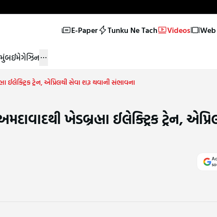
E-Paper
Tunku Ne Tach
Videos
Web 
મુંબઈ
મેગેઝિન
 ઈલેક્ટ્રિક ટ્રેન, એપ્રિલથી સેવા શરૂ થવાની સંભાવના
વાદથી ખેડબ્રહ્મા ઈલેક્ટ્રિક ટ્રેન, એપ્ર
Ad
so