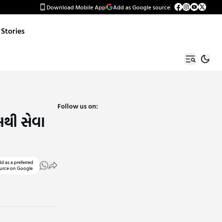
Download Mobile App
Add as Google source
Stories
Follow us on:
િલથી સેવા
d as a preferred
urce on Google