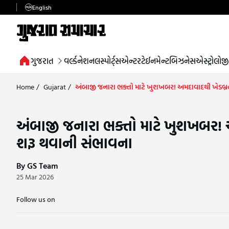
English
ગુજરાત
વર્લ્ડ
નેશનલ
સ્પોર્ટ્સ
એન્ટરટેઈનમેન્ટ
બિઝનેસ
એસ્ટ્રોલોજી
Home
/
Gujarat
/
અંબાજી જનારા ભક્તો માટે ખુશખબર! અમદાવાદથી ખેડબ્રહ્મા
અંબાજી જનારા ભક્તો માટે ખુશખબર! અમદા
શરૂ થવાની સંભાવના
By GS Team
25 Mar 2026
Follow us on