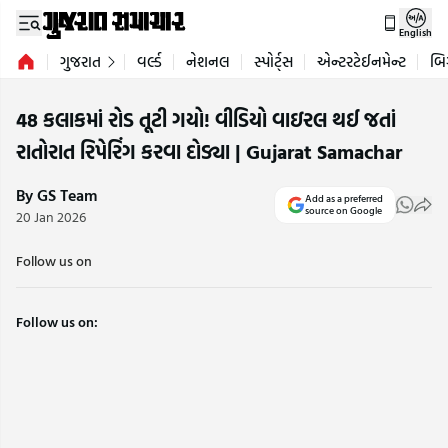
English
ગુજરાત
વર્લ્ડ
નેશનલ
સ્પોર્ટ્સ
એન્ટરટેઈનમેન્ટ
બિ
48 કલાકમાં રોડ તૂટી ગયો! વીડિયો વાઇરલ થઈ જતાં
રાતોરાત રિપેરિંગ કરવા દોડ્યા | Gujarat Samachar
By GS Team
Add as a preferred
source on Google
20 Jan 2026
Follow us on
Follow us on: