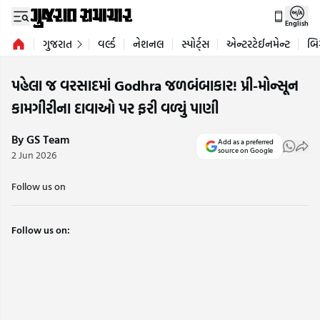
English
ગુજરાત
વર્લ્ડ
નેશનલ
સ્પોર્ટ્સ
એન્ટરટેઈનમેન્ટ
બિ
પહેલા જ વરસાદમાં Godhra જળબંબાકાર! પ્રી-મોન્સૂન
કામગીરીના દાવાઓ પર ફરી વળ્યું પાણી
By GS Team
Add as a preferred
source on Google
2 Jun 2026
Follow us on
Follow us on: