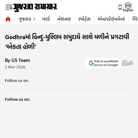
English
ગુજરાત
વર્લ્ડ
નેશનલ
સ્પોર્ટ્સ
એન્ટરટેઈનમેન્ટ
બિ
Godhraમાં હિન્દુ-મુસ્લિમ સમુદાયે સાથે મળીને પ્રગટાવી
‘એકતા હોળી’
By GS Team
Add as a preferred
source on Google
3 Mar 2026
Follow us on
Follow us on: