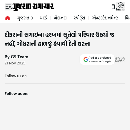
English
ગુજરાત
વર્લ્ડ
નેશનલ
સ્પોર્ટ્સ
એન્ટરટેઈનમેન્ટ
બિ
દીકરાની સગાઇના હરખમાં સૂતેલો પરિવાર ઉઠ્યો જ
નહીં, ગોધરાની કાળજું કંપાવી દેતી ઘટના
By GS Team
Add as a preferred
source on Google
21 Nov 2025
Follow us on
Follow us on: