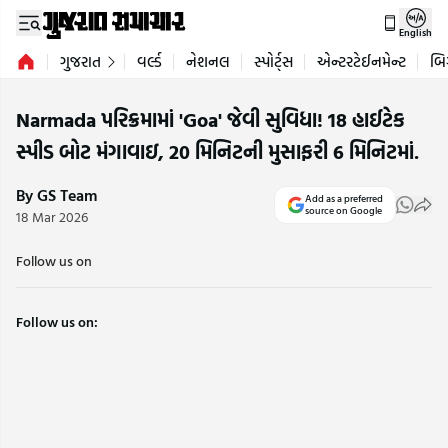
English
ગુજરાત
વર્લ્ડ
નેશનલ
સ્પોર્ટ્સ
એન્ટરટેઈનમેન્ટ
બિ
Narmada પરિક્રમામાં 'Goa' જેવી સુવિધા! 18 હાઈટેક
સ્પીડ બોટ મંગાવાઇ, 20 મિનિટની મુસાફરી 6 મિનિટમાં.
By GS Team
Add as a preferred
source on Google
18 Mar 2026
Follow us on
Follow us on: