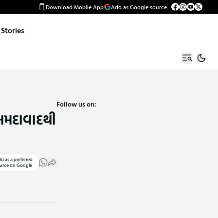
Download Mobile App
Add as Google source
Stories
Follow us on:
 અમદાવાદથી
d as a preferred
urce on Google