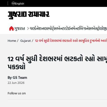
English
ગુજરાત
વર્લ્ડ
નેશનલ
સ્પોર્ટ્સ
એન્ટરટેઈનમેન્ટ
બિઝનેસ
એસ્ટ્રોલોજી
Home
/
Gujarat
/
12 વર્ષ સુધી દેશભરમાં ભટકતો રહ્યો સામૂહિક દુષ્કર્મનો
12 વર્ષ સુધી દેશભરમાં ભટકતો રહ્યો સ
પકડ્યો
By GS Team
22 Jun 2026
Follow us on