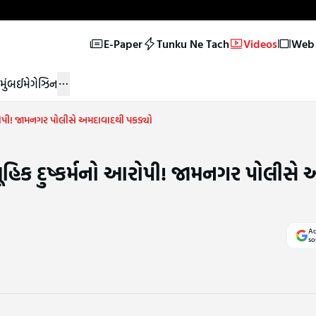
E-Paper
Tunku Ne Tach
Videos
Web 
મુંબઈ
મેગેઝિન
 આરોપી! જામનગર પોલીસે અમદાવાદથી પકડ્યો
ામૂહિક દુષ્કર્મનો આરોપી! જામનગર પોલીસે
Ad
so