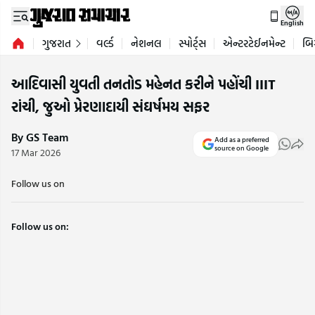
English
ગુજરાત
વર્લ્ડ
નેશનલ
સ્પોર્ટ્સ
એન્ટરટેઈનમેન્ટ
બિ
આદિવાસી યુવતી તનતોડ મહેનત કરીને પહોંચી IIIT
રાંચી, જુઓ પ્રેરણાદાયી સંઘર્ષમય સફર
By GS Team
Add as a preferred
source on Google
17 Mar 2026
Follow us on
Follow us on: