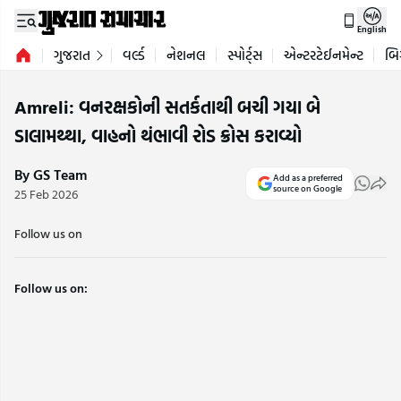
English
ગુજરાત
વર્લ્ડ
નેશનલ
સ્પોર્ટ્સ
એન્ટરટેઈનમેન્ટ
બિ
Amreli: વનરક્ષકોની સતર્કતાથી બચી ગયા બે
ડાલામથ્થા, વાહનો થંભાવી રોડ ક્રોસ કરાવ્યો
By GS Team
Add as a preferred
source on Google
25 Feb 2026
Follow us on
Follow us on: