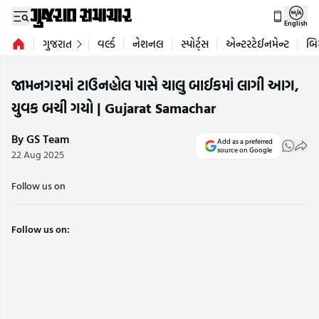
English
ગુજરાત
વર્લ્ડ
નેશનલ
સ્પોર્ટ્સ
એન્ટરટેઈનમેન્ટ
બિ
જામનગરમાં ટાઉનહોલ પાસે ચાલુ બાઈકમાં લાગી આગ,
યુવક બચી ગયો | Gujarat Samachar
By GS Team
Add as a preferred
source on Google
22 Aug 2025
Follow us on
Follow us on: