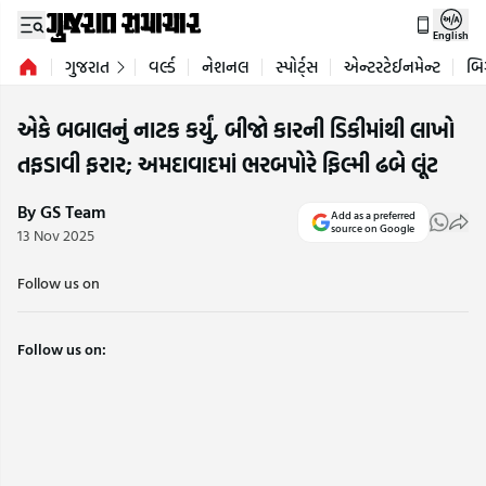
English
ગુજરાત
વર્લ્ડ
નેશનલ
સ્પોર્ટ્સ
એન્ટરટેઈનમેન્ટ
બિ
એકે બબાલનું નાટક કર્યું, બીજો કારની ડિકીમાંથી લાખો
તફડાવી ફરાર; અમદાવાદમાં ભરબપોરે ફિલ્મી ઢબે લૂંટ
By GS Team
Add as a preferred
source on Google
13 Nov 2025
Follow us on
Follow us on: