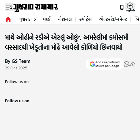
English
ગુજરાત
વર્લ્ડ
નેશનલ
સ્પોર્ટ્સ
એન્ટરટેઈનમેન્ટ
બિ
માથે ઓઢીને રડીએ એટલું ઓછું', અમરેલીમાં કમોસમી
વરસાદથી ખેડૂતોના મોઢે આવેલો કોળિયો છિનવાયો
By GS Team
Add as a preferred
source on Google
29 Oct 2025
Follow us on
Follow us on: