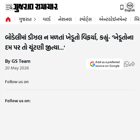
English
ગુજરાત
વર્લ્ડ
નેશનલ
સ્પોર્ટ્સ
એન્ટરટેઈનમેન્ટ
બિ
બોડેલીમાં ડીઝલ ન મળતાં ખેડૂતો વિફર્યા, કહ્યું- 'ખેડૂતોના
દમ પર તો ચૂંટણી જીત્યા...'
By GS Team
Add as a preferred
source on Google
20 May 2026
Follow us on
Follow us on: