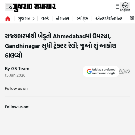
English
ગુજરાત
વર્લ્ડ
નેશનલ
સ્પોર્ટ્સ
એન્ટરટેઈનમેન્ટ
બિ
રાજ્યભરમાંથી ખેડૂતો Ahmedabadમાં ઉમટ્યા,
Gandhinagar સુધી ટ્રેક્ટર રેલી; જુઓ શું આક્રોશ
ઠાલવ્યો
By GS Team
Add as a preferred
source on Google
15 Jun 2026
Follow us on
Follow us on: