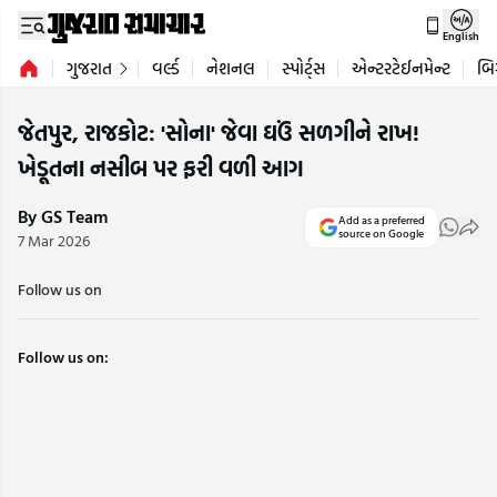
English
ગુજરાત
વર્લ્ડ
નેશનલ
સ્પોર્ટ્સ
એન્ટરટેઈનમેન્ટ
બિ
જેતપુર, રાજકોટ: 'સોના' જેવા ઘઉં સળગીને રાખ!
ખેડૂતના નસીબ પર ફરી વળી આગ
By GS Team
Add as a preferred
source on Google
7 Mar 2026
Follow us on
Follow us on: