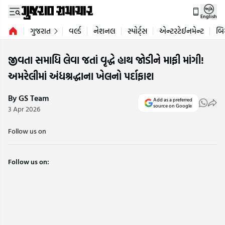
English
ગુજરાત
વર્લ્ડ
નેશનલ
સ્પોર્ટ્સ
એન્ટરટેઈનમેન્ટ
બિ
જીવતા સમાધિ લેવા જતાં વૃદ્ધે હાથ જોડીને માફી માંગી!
અમરેલીમાં અંધશ્રદ્ધાના ખેલનો પર્દાફાશ
By GS Team
Add as a preferred
source on Google
3 Apr 2026
Follow us on
Follow us on: