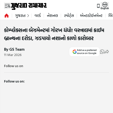
English
ગુજરાત
વર્લ્ડ
નેશનલ
સ્પોર્ટ્સ
એન્ટરટેઈનમેન્ટ
બિ
કોમ્પ્લેક્સના બેઝમેન્ટમાં ગોરખ ધંધો! વસ્ત્રાલમાં ક્રાઈમ
બ્રાન્ચના દરોડા, ઝડપાયો નશાનો કાળો કારોબાર
By GS Team
Add as a preferred
source on Google
11 Mar 2026
Follow us on
Follow us on: