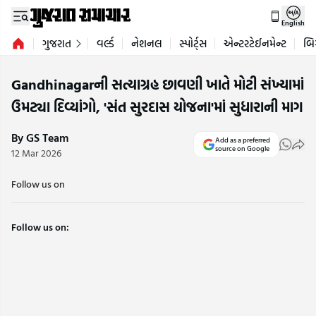
English
ગુજરાત
વર્લ્ડ
નેશનલ
સ્પોર્ટ્સ
એન્ટરટેઈનમેન્ટ
બિ
Gandhinagarની સત્યાગ્રહ છાવણી ખાતે મોટી સંખ્યામાં
ઉમટ્યા દિવ્યાંગો, 'સંત સુરદાસ યોજના'માં સુધારાની માગ
By GS Team
Add as a preferred
source on Google
12 Mar 2026
Follow us on
Follow us on: