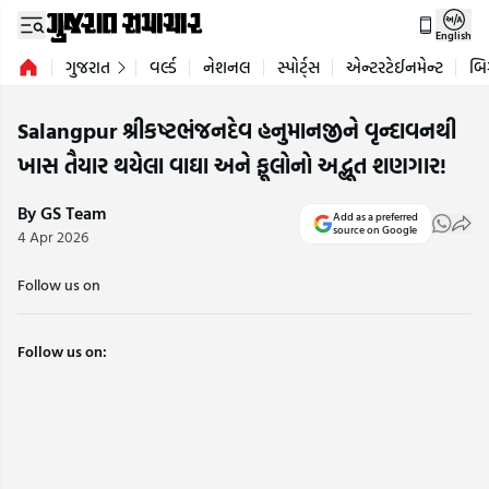
English
ગુજરાત
વર્લ્ડ
નેશનલ
સ્પોર્ટ્સ
એન્ટરટેઈનમેન્ટ
બિ
Salangpur શ્રીકષ્ટભંજનદેવ હનુમાનજીને વૃન્દાવનથી
ખાસ તૈયાર થયેલા વાઘા અને ફૂલોનો અદ્ભૂત શણગાર!
By GS Team
Add as a preferred
source on Google
4 Apr 2026
Follow us on
Follow us on: