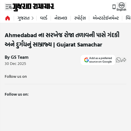
English
ગુજરાત
વર્લ્ડ
નેશનલ
સ્પોર્ટ્સ
એન્ટરટેઈનમેન્ટ
બિ
Ahmedabad ના સરખેજ રોજા તળાવની પાસે ગંદકી
અને દુર્ગંધનું સામ્રાજ્ય | Gujarat Samachar
By GS Team
Add as a preferred
source on Google
30 Dec 2025
Follow us on
Follow us on: