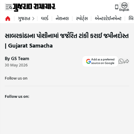
English
ગુજરાત
વર્લ્ડ
નેશનલ
સ્પોર્ટ્સ
એન્ટરટેઈનમેન્ટ
બિ
સાબરકાંઠાના પોશીનામાં જર્જરિત ટાંકી કરાઈ જમીનદોસ્ત
| Gujarat Samacha
By GS Team
Add as a preferred
source on Google
30 May 2026
Follow us on
Follow us on: