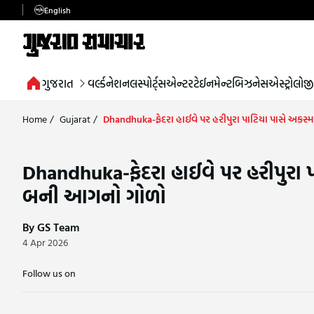
English
ગુજરાત
વર્લ્ડ
નેશનલ
સ્પોર્ટ્સ
એન્ટરટેઈનમેન્ટ
બિઝનેસ
એસ્ટ્રોલોજી
Home
/
Gujarat
/
Dhandhuka-ફેદરા હાઈવે પર હરીપુરા પાટિયા પાસે અકસ
Dhandhuka-ફેદરા હાઈવે પર હરીપુરા 
બની આગનો ગોળો
By GS Team
4 Apr 2026
Follow us on