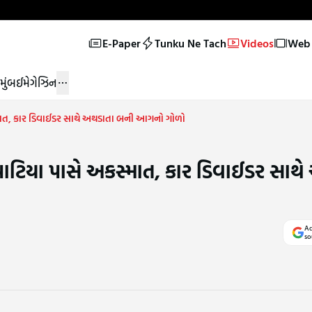
E-Paper
Tunku Ne Tach
Videos
Web 
મુંબઈ
મેગેઝિન
્માત, કાર ડિવાઈડર સાથે અથડાતા બની આગનો ગોળો
પાટિયા પાસે અકસ્માત, કાર ડિવાઈડર સાથ
Ad
so