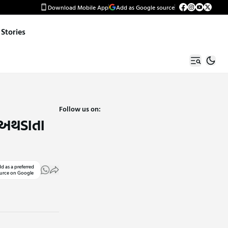
Download Mobile App
Add as Google source
Stories
Follow us on:
ે અથડાતા
d as a preferred
urce on Google