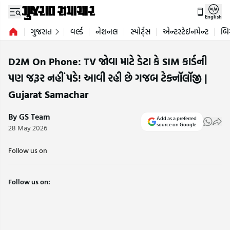
English
ગુજરાત
વર્લ્ડ
નેશનલ
સ્પોર્ટ્સ
એન્ટરટેઈનમેન્ટ
બિ
D2M On Phone: TV જોવા માટે ડેટા કે SIM કાર્ડની
પણ જરૂર નહીં પડે! આવી રહી છે ગજબ ટેક્નૉલૉજી |
Gujarat Samachar
By GS Team
Add as a preferred
source on Google
28 May 2026
Follow us on
Follow us on: