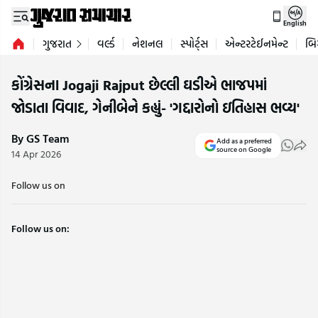
English
ગુજરાત
વર્લ્ડ
નેશનલ
સ્પોર્ટ્સ
એન્ટરટેઈનમેન્ટ
બિ
કોંગ્રેસના Jogaji Rajput છેલ્લી ઘડીએ ભાજપમાં
જોડાતા વિવાદ, ગેનીબેને કહ્યું- 'ગદ્દારોનો ઇતિહાસ ભવ્ય'
By GS Team
Add as a preferred
source on Google
14 Apr 2026
Follow us on
Follow us on: