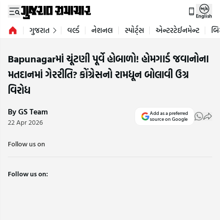
English
ગુજરાત
વર્લ્ડ
નેશનલ
સ્પોર્ટ્સ
એન્ટરટેઈનમેન્ટ
બિ
Bapunagarમાં ચૂંટણી પૂર્વે હોબાળો! હોમગાર્ડ જવાનોના
મતદાનમાં ગેરરીતિ? કોંગ્રેસનો રામધૂન બોલાવી ઉગ્ર
વિરોધ
By GS Team
Add as a preferred
source on Google
22 Apr 2026
Follow us on
Follow us on: