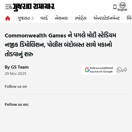
English
ગુજરાત
વર્લ્ડ
નેશનલ
સ્પોર્ટ્સ
એન્ટરટેઈનમેન્ટ
બિ
Commonwealth Games ને પગલે મોદી સ્ટેડિયમ
નજીક ડિમોલિશન, પોલીસ બંદોબસ્ત સાથે મકાનો
તોડવાનું શરુ
By GS Team
Add as a preferred
source on Google
29 Nov 2025
Follow us on
Follow us on: