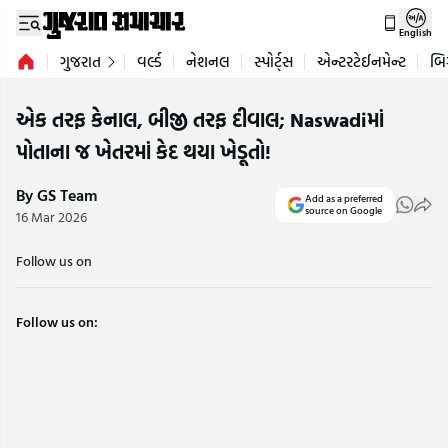
English
ગુજરાત
વર્લ્ડ
નેશનલ
સ્પોર્ટ્સ
એન્ટરટેઈનમેન્ટ
બિ
એક તરફ કેનાલ, બીજી તરફ દીવાલ; Naswadiમાં
પોતાના જ ખેતરમાં કેદ થયા ખેડૂતો!
By GS Team
Add as a preferred
source on Google
16 Mar 2026
Follow us on
Follow us on: