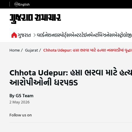
English
ગુજરાત
વર્લ્ડ
નેશનલ
સ્પોર્ટ્સ
એન્ટરટેઈનમેન્ટ
બિઝનેસ
એસ્ટ્રોલોજી
Home
/
Gujarat
/
Chhota Udepur: હપ્તા ભરવા માટે હત્યા! નસવાડીમાં વૃદ
Chhota Udepur: હપ્તા ભરવા માટે હત્યા
આરોપીઓની ધરપકડ
By GS Team
2 May 2026
Follow us on