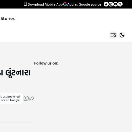
Download Mobile App
Add as Google source
Stories
Follow us on:
ા લૂંટનારા
d as a preferred
urce on Google