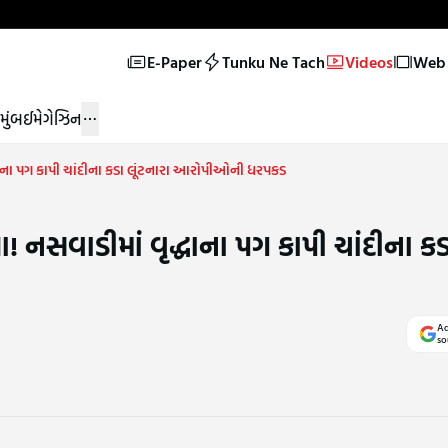
E-Paper
Tunku Ne Tach
Videos
Web 
મુંબઈ
મેગેઝિન
્ધાના પગ કાપી ચાંદીના કડા લૂંટનારા આરોપીઓની ધરપકડ
! નસવાડીમાં વૃદ્ધાના પગ કાપી ચાંદીના કડ
Ad
so