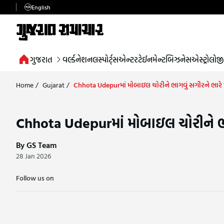
English
ગુજરાત
વર્લ્ડ
નેશનલ
સ્પોર્ટ્સ
એન્ટરટેઈનમેન્ટ
બિઝનેસ
એસ્ટ્રોલોજી
Home
/
Gujarat
/
Chhota Udepurમાં મોબાઇલ ચોરીને ભાગવું સગીરને ભારે પ
Chhota Udepurમાં મોબાઇલ ચોરીને ભાગ
By GS Team
28 Jan 2026
Follow us on