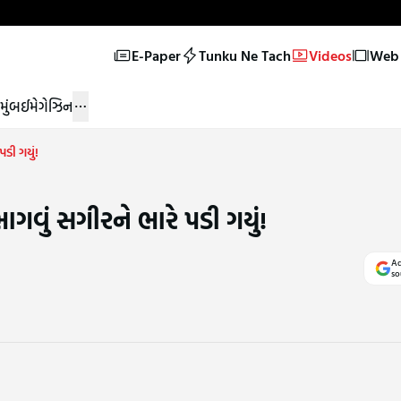
E-Paper
Tunku Ne Tach
Videos
Web 
મુંબઈ
મેગેઝિન
ડી ગયું!
વું સગીરને ભારે પડી ગયું!
Ad
so