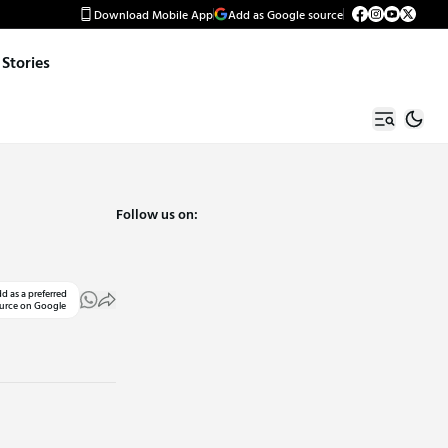
Download Mobile App
Add as Google source
Stories
Follow us on:
d as a preferred
urce on Google