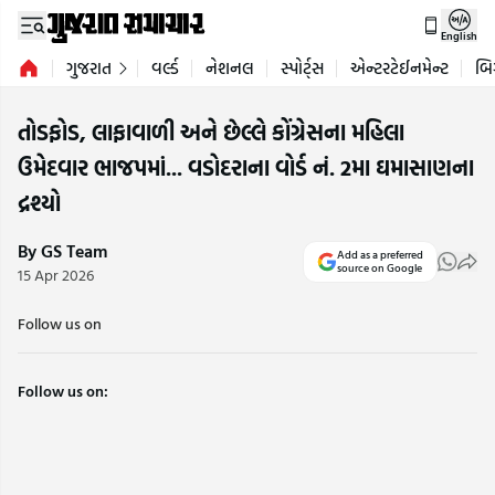
English
ગુજરાત
વર્લ્ડ
નેશનલ
સ્પોર્ટ્સ
એન્ટરટેઈનમેન્ટ
બિ
તોડફોડ, લાફાવાળી અને છેલ્લે કોંગ્રેસના મહિલા
ઉમેદવાર ભાજપમાં... વડોદરાના વોર્ડ નં. 2મા ઘમાસાણના
દ્રશ્યો
By GS Team
Add as a preferred
source on Google
15 Apr 2026
Follow us on
Follow us on: