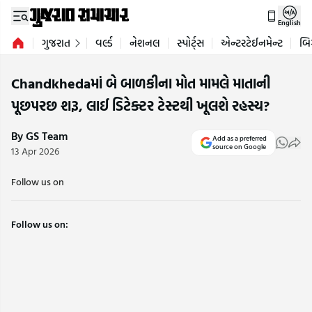
English
ગુજરાત
વર્લ્ડ
નેશનલ
સ્પોર્ટ્સ
એન્ટરટેઈનમેન્ટ
બિ
Chandkhedaમાં બે બાળકીના મોત મામલે માતાની
પૂછપરછ શરૂ, લાઈ ડિટેક્ટર ટેસ્ટથી ખૂલશે રહસ્ય?
By GS Team
Add as a preferred
source on Google
13 Apr 2026
Follow us on
Follow us on: